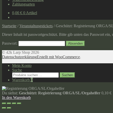
Zahlungsarten
0,00
€
0 Artikel
Startseite
/
Veranstaltungstickets
/
Geschützt: Registrierung ORGA/SL
Dieser Inhalt ist passwortgeschützt. Bitte gib unten das Passwort ein
Passwort:
© 42k Larp Shop 2026
Datenschutzerklärung
Erstellt mit WooCommerce
.
Mein Konto
Suche
Suche
Suchen
nach:
Warenkorb
0
Du siehst:
Geschützt: Registrierung ORGA/SL/Orgahelfer
0,10
€
In den Warenkorb