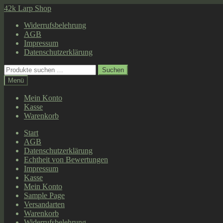
Zur
Zum
42k Larp Shop
Navigation
Inhalt
Widerrufsbelehrung
springen
springen
AGB
Impressum
Datenschutzerklärung
Suche
Suchen
nach:
Menü
Mein Konto
Kasse
Warenkorb
Start
AGB
Datenschutzerklärung
Echtheit von Bewertungen
Impressum
Kasse
Mein Konto
Sample Page
Versandarten
Warenkorb
Widerrufsbelehrung